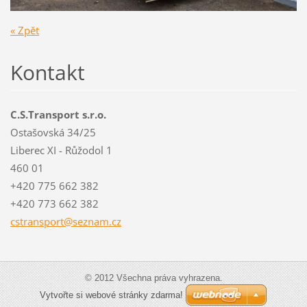
« Zpět
Kontakt
C.S.Transport s.r.o.
Ostašovská 34/25
Liberec XI - Růžodol 1
460 01
+420 775 662 382
+420 773 662 382
cstransp
ort@sezn
am.cz
© 2012 Všechna práva vyhrazena.
Vytvořte si webové stránky zdarma!