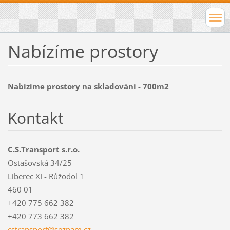
Nabízíme prostory
Nabízíme prostory na skladování - 700m2
Kontakt
C.S.Transport s.r.o.
Ostašovská 34/25
Liberec XI - Růžodol 1
460 01
+420 775 662 382
+420 773 662 382
cstransp
ort@sezn
am.cz