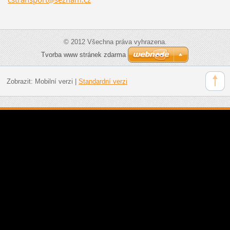
© 2012 Všechna práva vyhrazena.
Tvorba www stránek zdarma
Zobrazit:
Mobilní verzi
|
Standardní verzi