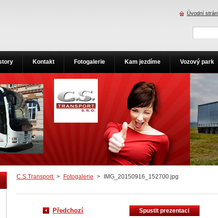
Úvodní strá
story
Kontakt
Fotogalerie
Kam jezdíme
Vozový park
C.S.Transport
>
Fotogalerie
>
IMG_20150916_152700.jpg
Předchozí
Spustit prezentaci