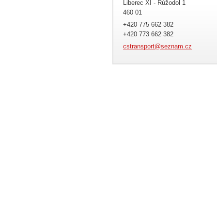
Liberec XI - Růžodol 1
460 01
+420 775 662 382
+420 773 662 382
cstransp
ort@sezn
am.cz