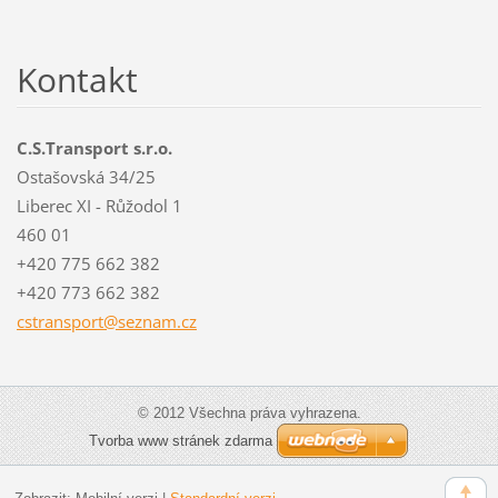
Kontakt
C.S.Transport s.r.o.
Ostašovská 34/25
Liberec XI - Růžodol 1
460 01
+420 775 662 382
+420 773 662 382
cstransp
ort@sezn
am.cz
© 2012 Všechna práva vyhrazena.
Tvorba www stránek zdarma